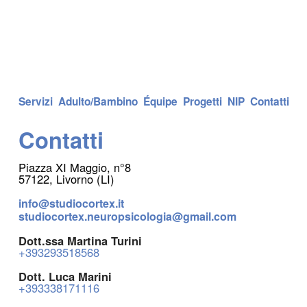
Servizi
Adulto/Bambino
É
quipe
Progetti
NIP
Contatti
Contatti
Piazza XI Maggio, n°8
57122, Livorno (LI)
info@studiocortex.it
studiocortex.neuropsicologia@gmail.com
Dott.ssa Martina Turini
+393293518568
Dott. Luca Marini
+393338171116